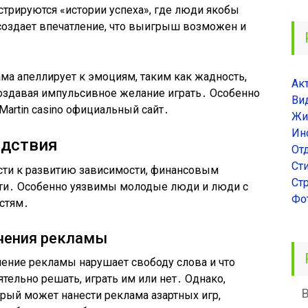
трируются «истории успеха», где люди якобы
оздает впечатление, что выигрыш возможен и
а апеллирует к эмоциям, таким как жадность,
Ак
 создавая импульсивное желание играть․ Особенно
Ви
 Martin casino официальный сайт․
Жи
Ин
едствия
От
Ст
сти к развитию зависимости, финансовым
Ст
ти․ Особенно уязвимы молодые люди и люди с
Фо
стям․
чения рекламы
ение рекламы нарушает свободу слова и что
ельно решать, играть им или нет․ Однако,
рый может нанести реклама азартных игр,