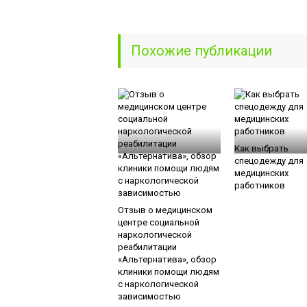
Похожие публикации
Как выбрать
спецодежду для
медицинских
работников
Отзыв о медицинском
центре социальной
наркологической
реабилитации
«Альтернатива», обзор
клиники помощи людям
с наркологической
зависимостью