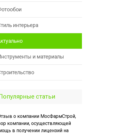
Фотообои
Стиль интерьера
Актуально
Инструменты и материалы
Строительство
Популярные статьи