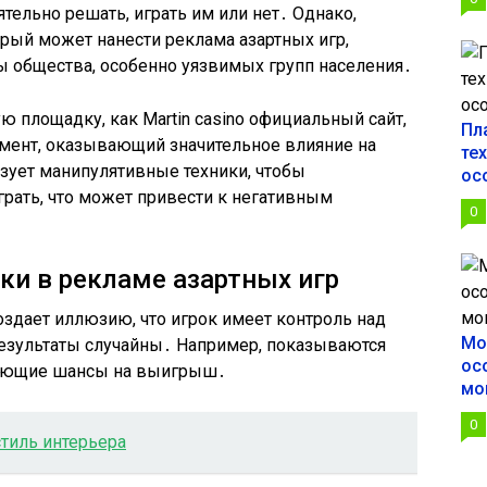
ельно решать, играть им или нет․ Однако,
рый может нанести реклама азартных игр,
ы общества, особенно уязвимых групп населения․
ю площадку, как Martin casino официальный сайт,
Пл
мент, оказывающий значительное влияние на
те
ьзует манипулятивные техники, чтобы
ос
грать, что может привести к негативным
0
и в рекламе азартных игр
оздает иллюзию, что игрок имеет контроль над
Мо
результаты случайны․ Например, показываются
ос
вающие шансы на выигрыш․
мо
0
тиль интерьера