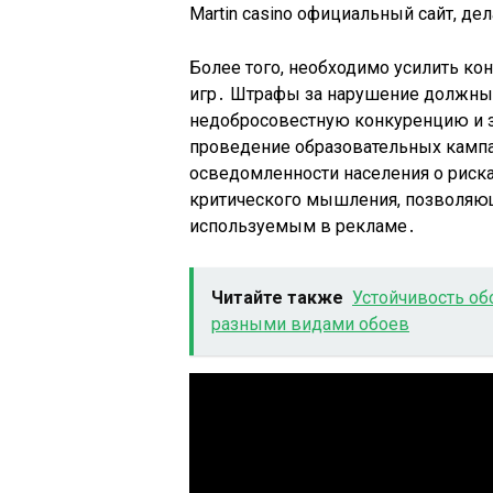
Martin casino официальный сайт, де
Более того, необходимо усилить к
игр․ Штрафы за нарушение должны 
недобросовестную конкуренцию и з
проведение образовательных камп
осведомленности населения о рисках
критического мышления, позволяющ
используемым в рекламе․
Читайте также
Устойчивость об
разными видами обоев