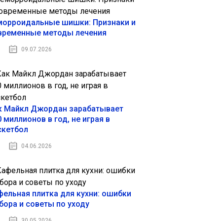
морроидальные шишки: Признаки и
временные методы лечения
09.07.2026
к Майкл Джордан зарабатывает
 миллионов в год, не играя в
скетбол
04.06.2026
фельная плитка для кухни: ошибки
бора и советы по уходу
30.05.2026