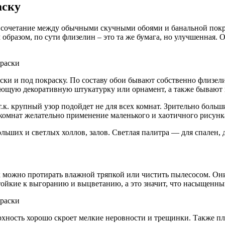
аску
 сочетание между обычными скучными обоями и банальной покр
бразом, по сути флизелин – это та же бумага, но улучшенная. О
ки и под покраску. По составу обои бывают собственно флизел
ющую декоративную штукатурку или орнамент, а также бывают 
к. крупный узор подойдет не для всех комнат. Зрительно больши
комнат желательно применение маленького и хаотичного рисунк
ьших и светлых холлов, залов. Светлая палитра — для спален, д
 можно протирать влажной тряпкой или чистить пылесосом. Они
тойкие к выгоранию и выцветанию, а это значит, что насыщенный
хность хорошо скроет мелкие неровности и трещинки. Также пл