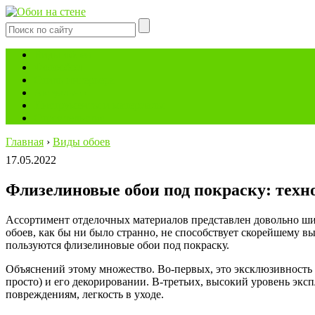
Виды обоев
Фотообои
Стиль интерьера
Актуально
Инструменты и материалы
Строительство
Главная
›
Виды обоев
17.05.2022
Флизелиновые обои под покраску: техн
Ассортимент отделочных материалов представлен довольно шир
обоев, как бы ни было странно, не способствует скорейшему вы
пользуются флизелиновые обои под покраску.
Объяснений этому множество. Во-первых, это эксклюзивность и
просто) и его декорировании. В-третьих, высокий уровень экс
повреждениям, легкость в уходе.