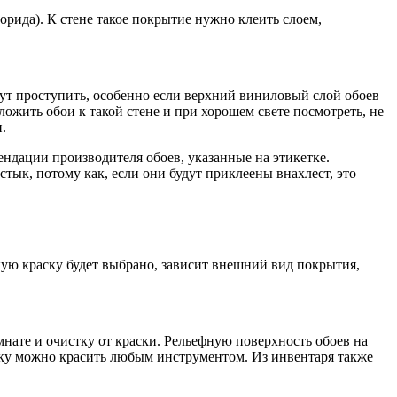
орида). К стене такое покрытие нужно клеить слоем,
гут проступить, особенно если верхний виниловый слой обоев
ложить обои к такой стене и при хорошем свете посмотреть, не
.
ендации производителя обоев, указанные на этикетке.
тык, потому как, если они будут приклеены внахлест, это
кую краску будет выбрано, зависит внешний вид покрытия,
нате и очистку от краски. Рельефную поверхность обоев на
ску можно красить любым инструментом. Из инвентаря также