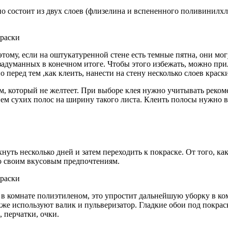
но состоит из двух слоев (флизелина и вспененного поливинилхл
этому, если на оштукатуренной стене есть темные пятна, они мо
 задуманных в конечном итоге. Чтобы этого избежать, можно при
 перед тем ,как клеить, нанести на стену несколько слоев краски
м, который не желтеет. При выборе клея нужно учитывать реком
м сухих полос на ширину такого листа. Клеить полосы нужно вс
уть несколько дней и затем переходить к покраске. От того, ка
по своим вкусовым предпочтениям.
в комнате полиэтиленом, это упростит дальнейшую уборку в ком
кже используют валик и пульверизатор. Гладкие обои под покра
, перчатки, очки.