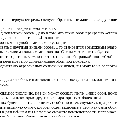
то, в первую очередь, следует обратить внимание на следующие
хорошая пожарная безопасность.
д поклейкой обоев. Дело в том, что такие обои прекрасно «сгл
годаря их значительной толщине.
простыми и удобными в эксплуатации.
ивать с другими видами обоев. Это становится возможным благод
м составом только сами полотна. Стены мазать не требуется.
ть того, что их можно протирать влажной тряпкой или губкой.
ли речь идет про флизелиновые обои под покраску.
оздействию агрессивных солнечных лучей, вы можете не беспоко
ые делают обои, изготовленные на основе флизелина, одними из
исок:
 сильное рифление, на ней может оседать пыль. Такие обои, во-п
т астмы и некоторых других респираторных заболеваний.
них будет значительно ниже, особенно в тех случаях, когда реч
ть двойную сумму, которая будет включать в себя как сами обои
ки в дальнейшем вы не только сможете компенсировать первонача
или бы на приобретение новых обоев и клея.