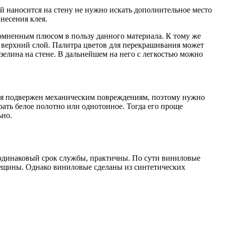
ей наносится на стену не нужно искать дополнительное место
несения клея.
сомненным плюсом в пользу данного материала. К тому же
я верхний слой. Палитра цветов для перекрашивания может
изелина на стене. В дальнейшем на него с легкостью можно
тия подвержен механическим повреждениям, поэтому нужно
ать белое полотно или однотонное. Тогда его проще
ьно.
 одинаковый срок службы, практичны. По сути виниловые
рещины. Однако виниловые сделаны из синтетических