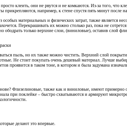
росто клеить, они не рвутся и не комкаются. Из-за того, что кл
ы прикрепляются, например, к стене спустя пять минут после на
з особых материальных и физических затрат, также является не
ахочется. Перекрашивать их можно столько раз, пока не сотретс
но ободрать только верхние слои, (виниловые), оставив слой фл
иваться пыль, но их также можно чистить. Верхний слой покры
отные. Не стоит покупать очень дешевый материал. Лучше выбир
етов проявится в таком тоне, в котором и была задумана изначал
снове? Флизелиновые, также как и виниловые, имеют примерно
риала при поклейке – быстро схватываются и армируют микрот
кологичности.
которые делают это впервые.