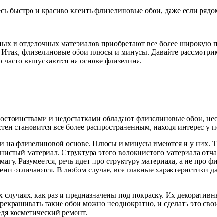
есь быстро и красиво клеить флизелиновые обои, даже если ряд
ных и отделочных материалов приобретают все более широкую по
. Итак, флизелиновые обои плюсы и минусы. Давайте рассмотрим
но часто выпускаются на основе флизелина.
достоинствами и недостатками обладают флизелиновые обои, нео
тен становится все более распространенным, находя интерес у 
и на флизелиновой основе. Плюсы и минусы имеются и у них. Те
нистый материал. Структура этого волокнистого материала отча
магу. Разумеется, речь идет про структуру материала, а не про 
ни отличаются. В любом случае, все главные характеристики да
х случаях, как раз и предназначены под покраску. Их декоратив
рекрашивать такие обои можно неоднократно, и сделать это сво
едя косметический ремонт.