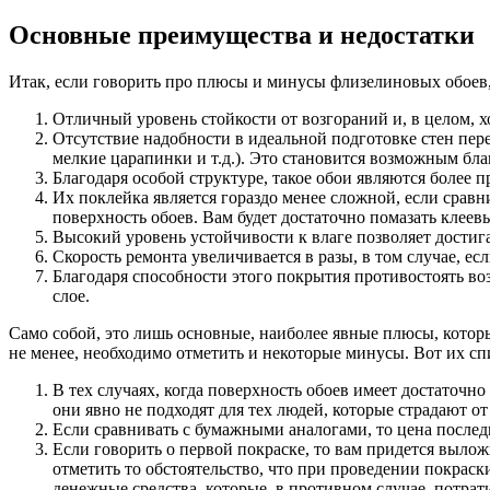
Основные преимущества и недостатки
Итак, если говорить про плюсы и минусы флизелиновых обоев, 
Отличный уровень стойкости от возгораний и, в целом, 
Отсутствие надобности в идеальной подготовке стен пере
мелкие царапинки и т.д.). Это становится возможным бла
Благодаря особой структуре, такое обои являются более 
Их поклейка является гораздо менее сложной, если сравн
поверхность обоев. Вам будет достаточно помазать клеевы
Высокий уровень устойчивости к влаге позволяет достига
Скорость ремонта увеличивается в разы, в том случае, ес
Благодаря способности этого покрытия противостоять в
слое.
Само собой, это лишь основные, наиболее явные плюсы, котор
не менее, необходимо отметить и некоторые минусы. Вот их сп
В тех случаях, когда поверхность обоев имеет достаточно
они явно не подходят для тех людей, которые страдают о
Если сравнивать с бумажными аналогами, то цена послед
Если говорить о первой покраске, то вам придется выложи
отметить то обстоятельство, что при проведении покрас
денежные средства, которые, в противном случае, потрат