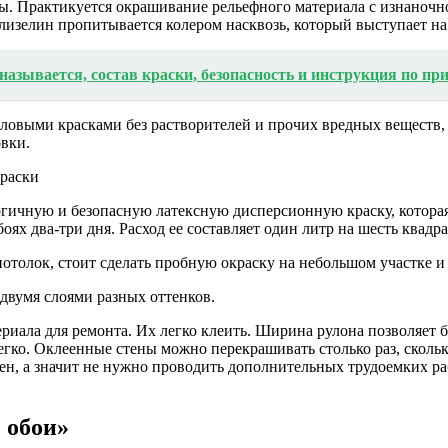
ы. Практикуется окрашивание рельефного материала с изнаночно
лизелин пропитывается колером насквозь, который выступает на
 называется, состав краски, безопасность и инструкция по п
иловыми красками без растворителей и прочих вредных веществ
вки.
ичную и безопасную латексную дисперсионную краску, которая 
 обоях два-три дня. Расход ее составляет один литр на шесть ква
толок, стоит сделать пробную окраску на небольшом участке и у
двумя слоями разных оттенков.
иала для ремонта. Их легко клеить. Ширина рулона позволяет б
ко. Оклеенные стены можно перекрашивать столько раз, сколько
тен, а значит не нужно проводить дополнительных трудоемких р
 обои»