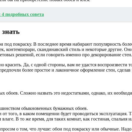
: 4 подробных совета
 знать
и под покраску. В последнее время набирают популярность боле
айтек, контемпорари, скандинавский стиль и некоторые другие. 
ветовых решений, если говорить именно про декорирование стен
но красить. Да, с одной стороны, вам не удастся воспроизвести
 предпочли более простое и лаконичное оформление стен, сделав
х обоев. Сложно назвать это недостатками, однако, их необходи
льшинством обыкновенных бумажных обоев.
и от того, в каком помещении будет проводиться эксплуатация. 
аге. В то же время, для таких комнат, как гостиная, спальня ил
просом о том, что лучше: обои под покраску или обычные. Надо 