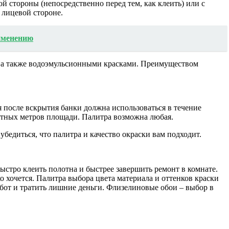
й стороны (непосредственно перед тем, как клеить) или с
 лицевой стороне.
рименению
, а также водоэмульсионными красками. Преимуществом
после вскрытия банки должна использоваться в течение
дратных метров площади. Палитра возможна любая.
бедиться, что палитра и качество окраски вам подходит.
ыстро клеить полотна и быстрее завершить ремонт в комнате.
 хочется. Палитра выбора цвета материала и оттенков краски
абот и тратить лишние деньги. Флизелиновые обои – выбор в