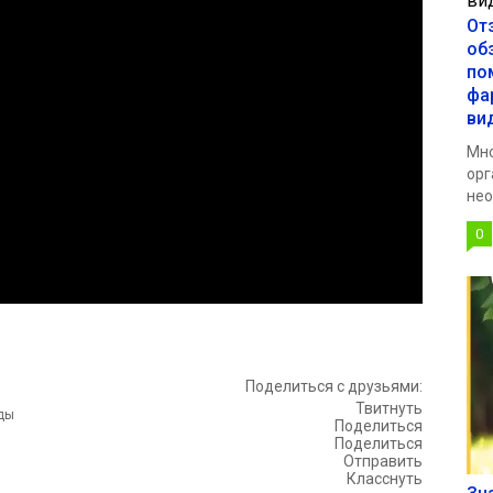
От
об
по
фа
ви
Мно
орг
нео
0
Поделиться с друзьями:
Твитнуть
Поделиться
Поделиться
Отправить
Класснуть