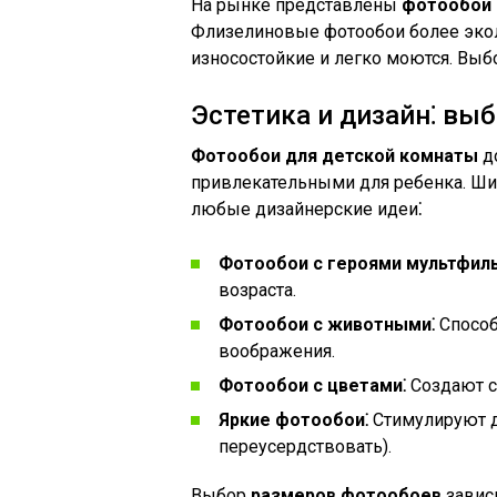
На рынке представлены
фотообои 
Флизелиновые фотообои более эко
износостойкие и легко моются. Выб
Эстетика и дизайн⁚ выб
Фотообои для детской комнаты
д
привлекательными для ребенка. Ш
любые дизайнерские идеи⁚
Фотообои с героями мультфил
возраста.
Фотообои с животными⁚
Способ
воображения.
Фотообои с цветами⁚
Создают с
Яркие фотообои⁚
Стимулируют д
переусердствовать).
Выбор
размеров фотообоев
зависи