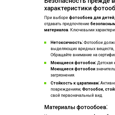
Безопасность прежде в
характеристики фотоо
При выборе
фотообоев для детей
отдавать предпочтение
безопасны
материалов
. Ключевыми характери
Нетоксичность⁚
Фотообои должн
выделяющих вредных веществ‚ о
Обращайте внимание на сертифик
Моющиеся фотообои⁚
Детская 
Моющиеся фотообои
значитель
загрязнения.
Стойкость к царапинам⁚
Активн
повреждениям;
Фотообои‚ стой
свой первоначальный вид.
Материалы фотообоев⁚