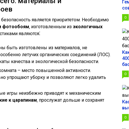
сего⁚ материалы и
Ге
боев
со
0
‚ безопасность является приоритетом. Необходимо
м фотообоям
‚ изготовленным из
экологичных
стиками являются⁚
ы быть изготовлены из материалов‚ не
Ка
собенно летучих органических соединений (ЛОС).
400
аты качества и экологической безопасности.
ба
комната – место повышенной активности.
0
но упрощают уборку и позволяют легко удалить
ые игры неизбежно приводят к механическим
кие к царапинам
‚ прослужат дольше и сохранят
Ка
вы
0