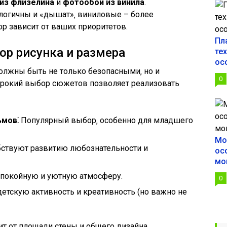
из флизелина
и
фотообои из винила
.
логичны и «дышат»‚ виниловые – более
ор зависит от ваших приоритетов.
Пл
ор рисунка и размера
те
ос
олжны быть не только безопасными‚ но и
0
ирокий выбор сюжетов позволяет реализовать
ьмов⁚
Популярный выбор‚ особенно для младшего
Мо
ствуют развитию любознательности и
ос
мо
покойную и уютную атмосферу.
0
етскую активность и креативность (но важно не
т от площади стены и общего дизайна