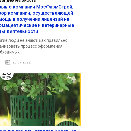
зыв о компании МосФармСтрой,
зор компании, осуществляющей
мощь в получении лицензий на
рмацевтические и ветеринарные
ды деятельности
гие люди не знают, как правильно
анизовать процесс оформления
бходимых...
23.07.2022