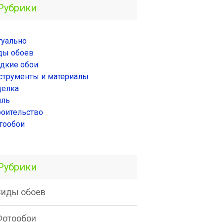
Рубрики
туально
ды обоев
дкие обои
струменты и материалы
делка
иль
роительство
тообои
Рубрики
Виды обоев
Фотообои