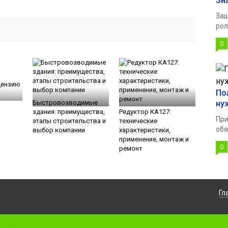
Зн
Защ
рол
0
цензию
По
Быстровозводимые
ну
здания: преимущества,
Редуктор КА127:
При
этапы строительства и
технические
обя
выбор компании
характеристики,
применение, монтаж и
0
ремонт
Гл