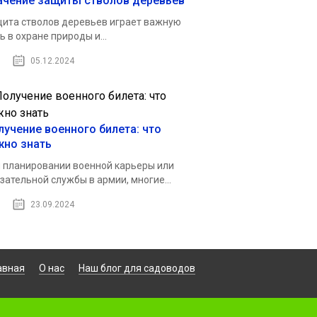
ачение защиты стволов деревьев
ита стволов деревьев играет важную
ь в охране природы и...
05.12.2024
лучение военного билета: что
жно знать
 планировании военной карьеры или
зательной службы в армии, многие...
23.09.2024
авная
О нас
Наш блог для садоводов