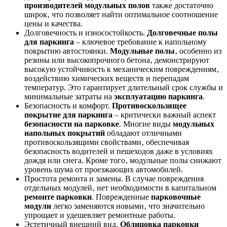
производителей модульных полов
также достаточно
широк‚ что позволяет найти оптимальное соотношение
цены и качества.
Долговечность и износостойкость.
Долговечные полы
для паркинга
– ключевое требование к напольному
покрытию автостоянки.
Модульные полы
‚ особенно из
резины или высокопрочного бетона‚ демонстрируют
высокую устойчивость к механическим повреждениям‚
воздействию химических веществ и перепадам
температур. Это гарантирует длительный срок службы и
минимальные затраты на
эксплуатацию паркинга
.
Безопасность и комфорт.
Противоскользящее
покрытие для паркинга
– критически важный аспект
безопасности на парковке
. Многие виды
модульных
напольных покрытий
обладают отличными
противоскользящими свойствами‚ обеспечивая
безопасность водителей и пешеходов даже в условиях
дождя или снега. Кроме того‚ модульные полы снижают
уровень шума от проезжающих автомобилей.
Простота ремонта и замены. В случае повреждения
отдельных модулей‚ нет необходимости в капитальном
ремонте парковки
. Поврежденные
парковочные
модули
легко заменяются новыми‚ что значительно
упрощает и удешевляет ремонтные работы.
Эстетичный внешний вид.
Облицовка парковки