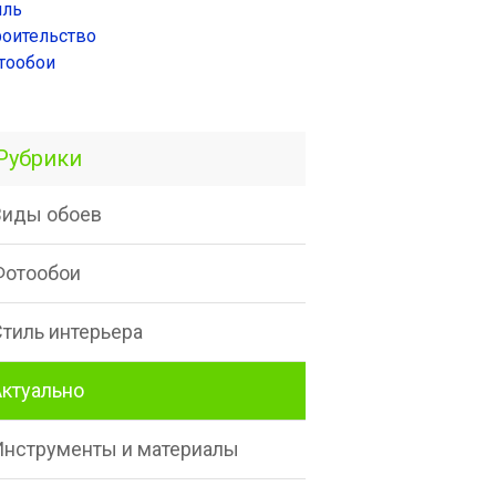
иль
роительство
тообои
Рубрики
Виды обоев
Фотообои
Стиль интерьера
Актуально
Инструменты и материалы