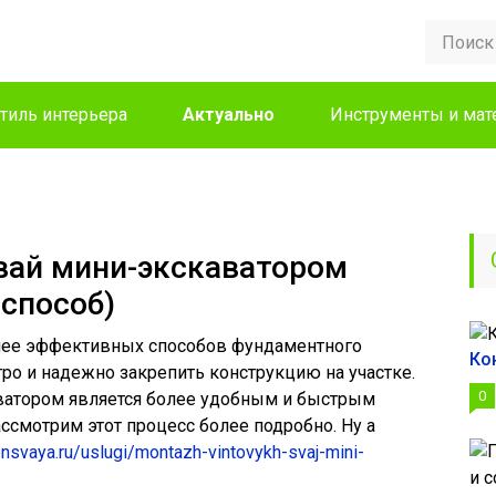
тиль интерьера
Актуально
Инструменты и ма
вай мини-экскаватором
способ)
олее эффективных способов фундаментного
Ко
тро и надежно закрепить конструкцию на участке.
0
ватором является более удобным и быстрым
ассмотрим этот процесс более подробно. Ну а
lensvaya.ru/uslugi/montazh-vintovykh-svaj-mini-