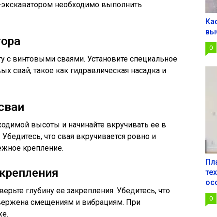
-экскаватором необходимо выполнить
Ка
вы
тора
0
ту с винтовыми сваями. Установите специальное
ых свай, такое как гидравлическая насадка и
сваи
одимой высоты и начинайте вкручивать ее в
Убедитесь, что свая вкручивается ровно и
ежное крепление.
Пл
акрепления
те
ос
ерьте глубину ее закрепления. Убедитесь, что
0
двержена смещениям и вибрациям. При
же.