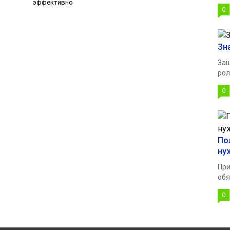
эффективно
0
Зн
Защ
рол
0
По
ну
При
обя
0