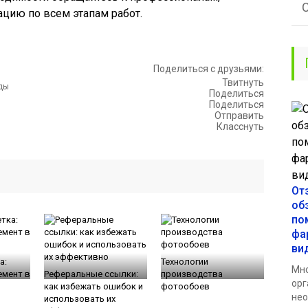
цию по всем этапам работ.
Поделиться с друзьями:
Твитнуть
Поделиться
Поделиться
Отправить
Класснуть
От
об
по
фа
ви
а:
Технологии
Мно
емент в
Реферальные ссылки:
производства
орг
как избежать ошибок и
фотообоев
нео
использовать их